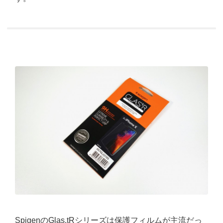
SpigenのGlas.tRシリーズは保護フィルムが主流だっ