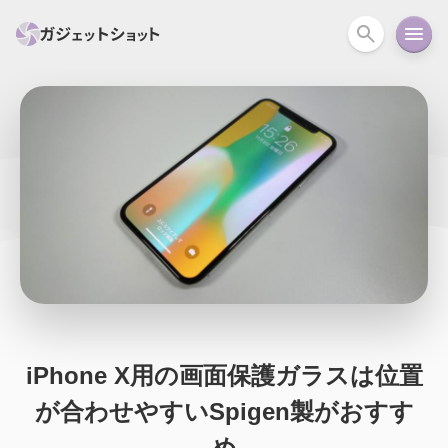
すべて
スマホ
PC関連
カメラ
ウェアラ
セール情報
スマートホーム
アクションカメラ
カメラ
回線
iPhone
iPad
Mac
Android
コラム
ガイド
ニュース
オーディオ
周辺機器
iPhone X用の画面保護ガラスは位置
が合わせやすいSpigen製がおすす
め