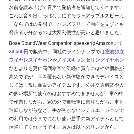
名前を読み上げて音声で発信者を通知してくれます。
これは音を出しっぱなしにするウェアラブルスピーカ
ーならではの発想で、ハンズフリーで画面を見ずとも
発信者が分かるのは大変利便性が高いと思いました。
Bose SoundWear Companion speakerはAmazonにて
34,560円
で販売中。同社のラインナップでは
左右独立
ワイヤレスイヤホン
や
ノイズキャンセリングイヤホン
などよりも更に高価格帯で気軽に買うにはやや価格が
高めですが、耳を覆わない新体験ができるデバイスと
しては非常に面白いアイテムです。公共交通機関や人
の多い場所で使うのはおすすめできませんが、家の中
で作業しながら、家の外で自転車に乗りながら、車を
運転しながらなど、手が空かないシチュエーションで
の利用では今までにない使い勝手の新アイテムとして
活躍してくれそうです。購入は以下のリンクから。