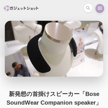
すべて
スマホ
PC関連
カメラ
ウェアラ
セール情報
スマートホーム
アクションカメラ
カメラ
回線
iPhone
iPad
Mac
Android
コラム
ガイド
ニュース
オーディオ
周辺機器
新発想の首掛けスピーカー「Bose
SoundWear Companion speaker」