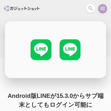
すべて
スマホ
PC関連
カメラ
ウェアラ
セール情報
スマートホーム
アクションカメラ
カメラ
回線
iPhone
iPad
Mac
Android
コラム
ガイド
ニュース
オーディオ
周辺機器
Android版LINEが15.3.0からサブ端
末としてもログイン可能に