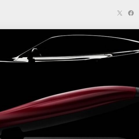
連
カメラ
ウェアラブル
スマートホーム
車・バイク
オ
ションカメラ
カメラ
回線
iPhone
iPad
Mac
Andr