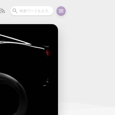
ーディオ
充電関連
その他
oid
コラム
ガイド