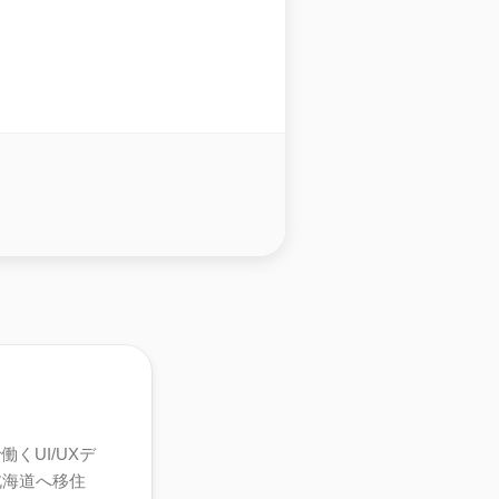
くUI/UXデ
北海道へ移住