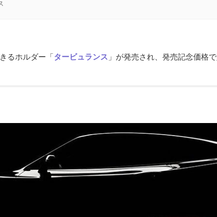
ス
できるホルダー「
タービュランス
」が発売され、発売記念価格で