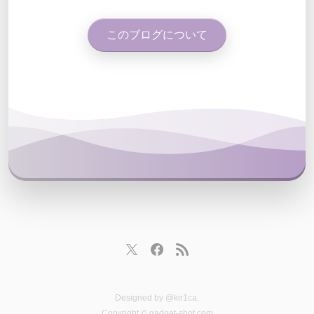
このブログについて
Designed by
@kir1ca
.
Copyright © gadget-shot.com