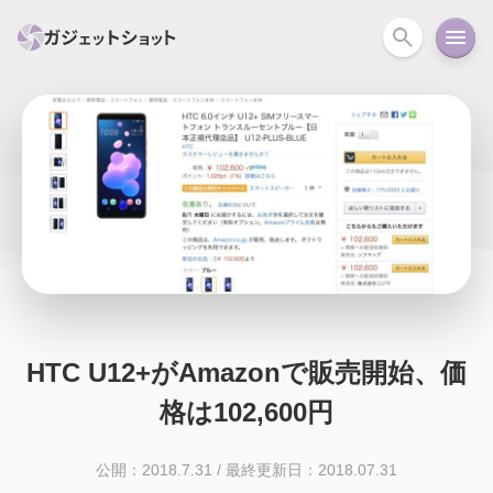
すべて
スマホ
PC関連
カメラ
ウェアラ
セール情報
スマートホーム
アクションカメラ
カメラ
回線
iPhone
iPad
Mac
Android
コラム
ガイド
ニュース
オーディオ
周辺機器
HTC U12+がAmazonで販売開始、価
格は102,600円
公開：2018.7.31
/
最終更新日：2018.07.31