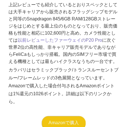
上記レビューでも紹介しているとおりスペックとして
は大手キャリアから販売されるフラッグシップモデル
と同等のSnapdragon 845/6GB RAM/128GBストレー
ジをはじめとする最上位のものとなっており、販売価
格も性能と相応に102,600円と高め。カメラ性能とし
ては
以前レビューしたファーウェイのP20 Pro
に次ぐ
世界2位の高性能、非キャリア販売モデルでありなが
らFeliCaもしっかり搭載。国内のSIMフリー市場で買
える機種としては最もハイクラスなうちの一台です。
カラバリはセラミックブラック/トランスルーセントブ
ルー/フレームレッドの3色展開となっています。
Amazonで購入した場合付与されるAmazonポイント
は1%還元の1026ポイント。詳細は以下のリンクか
ら。
Amazonで購入