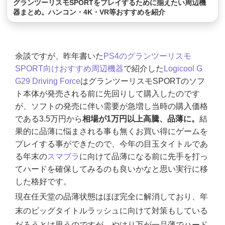
グランツーリスモSPORTをプレイするために揃えたい周辺機
器まとめ。ハンコン・4K・VR等おすすめを紹介
余談ですが、昨年書いた
PS4のグランツーリスモ
SPORT向けおすすめ周辺機器
で紹介した
Logicool G
G29 Driving Force
はグランツーリスモSPORTのソフ
ト本体が発売される前に先回りして購入したのです
が、ソフトの発売に伴い需要が急増し当時の購入価格
である3.5万円から
相場が1万円以上高騰、品薄に。
結
果的に品薄に悩まされる事も無くお買い得にゲームを
プレイする事ができたので、今年の目玉タイトルであ
る年末の
スマブラ
に向けて品薄になる前に先手を打っ
てハードを確保してみるのも良いかなと思い実行に移
した格好です。
現在任天堂の品薄状態はほぼ完全に解消しており、年
末のビッグタイトルラッシュに向けて対策もしている
だろうとは思うのですが、やはり万が一品薄でハード