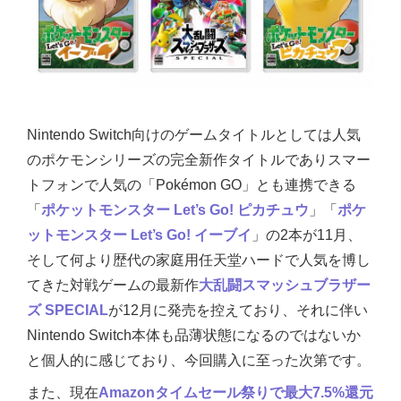
Nintendo Switch向けのゲームタイトルとしては人気
のポケモンシリーズの完全新作タイトルでありスマー
トフォンで人気の「Pokémon GO」とも連携できる
「
ポケットモンスター Let’s Go! ピカチュウ
」「
ポケ
ットモンスター Let’s Go! イーブイ
」の2本が11月、
そして何より歴代の家庭用任天堂ハードで人気を博し
てきた対戦ゲームの最新作
大乱闘スマッシュブラザー
ズ SPECIAL
が12月に発売を控えており、それに伴い
Nintendo Switch本体も品薄状態になるのではないか
と個人的に感じており、今回購入に至った次第です。
また、現在
Amazonタイムセール祭りで最大7.5%還元