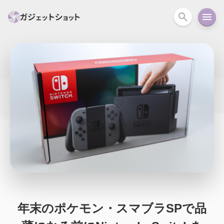
すべて
スマホ
PC関連
カメラ
ウェアラ
セール情報
スマートホーム
アクションカメラ
カメラ
回線
iPhone
iPad
Mac
Android
コラム
ガイド
ニュース
オーディオ
周辺機器
年末のポケモン・スマブラSPで品