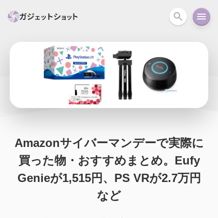
すべて
スマホ
PC関連
カメラ
ウェアラ
セール情報
スマートホーム
アクションカメラ
カメラ
回線
iPhone
iPad
Mac
Android
コラム
Amazonサイバーマンデーで実際に
ガイド
ニュース
オーディオ
周辺機器
買った物・おすすめまとめ。Eufy
Genieが1,515円、PS VRが2.7万円
など