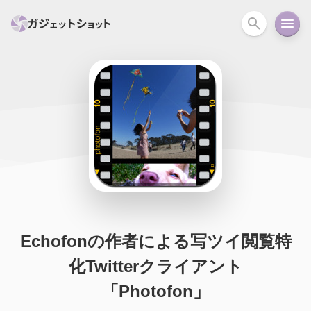
すべて
スマホ
PC関連
カメラ
ウェアラ
セール情報
スマートホーム
アクションカメラ
カメラ
回線
iPhone
iPad
Mac
Android
コラム
ガイド
ニュース
オーディオ
周辺機器
Echofonの作者による写ツイ閲覧特
化Twitterクライアント
「Photofon」