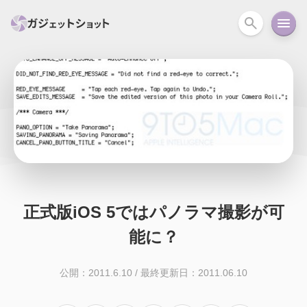
すべて
スマホ
PC関連
カメラ
ウェアラ
セール情報
スマートホーム
アクションカメラ
カメラ
回線
iPhone
iPad
Mac
Android
コラム
ガイド
ニュース
オーディオ
周辺機器
正式版iOS 5ではパノラマ撮影が可
能に？
公開：2011.6.10
/
最終更新日：2011.06.10