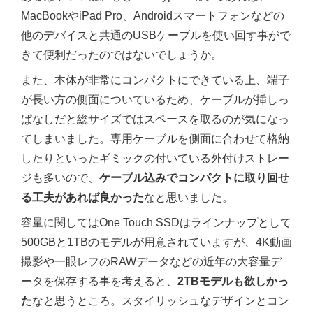
MacBookやiPad Pro、Androidスマートフォンなどの
他のデバイスと共通のUSBケーブルを使い回す事がで
きて便利だったのではないでしょうか。
また、本体が非常にコンパクトにできている上、端子
が長い方の側面についているため、ケーブルが挿しっ
ぱなしだと総サイズではスペースを取るのが気になっ
てしまいました。専用ケーブルを側面に合わせて格納
したりといったギミックの付いている外付けストレー
ジも多いので、
ケーブル込みでコンパクトに取り回せ
る工夫があれば良かった
なと思いました。
容量に関してはOne Touch SSDはラインナップとして
500GBと1TBのモデルが用意されていますが、4K動画
撮影や一眼レフのRAWデータなどの近年の大容量デ
ータを保存する事を考えると、
2TBモデルも欲しかっ
た
なと思うところ。スタイリッシュなデザインとコン