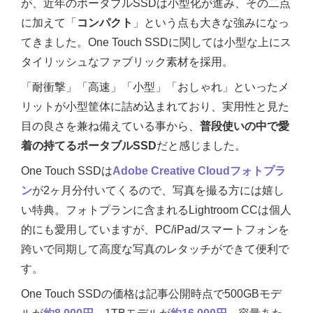
が、近年のポータブルSSDは小型化が進み、その二点
に加えて「
コンパクト
」という点も大きな強みになっ
てきました。One Touch SSDに関しては小型な上にス
タイリッシュなファブリック素材を採用。
「耐衝撃」「高速」「小型」「おしゃれ」といったメ
リットが小型筐体に詰め込まれており、実用性と見た
目の良さを兼ね備えている事から、
普段使いの中で愛
着の持てるポータブルSSD
だと感じました。
One Touch SSDは
Adobe Creative Cloudフォトプラ
ン
が2ヶ月分付いてくるので、写真を撮る方には嬉し
い特典。フォトプランに含まれるLightroom CCは個人
的にも愛用していますが、PC/iPad/スマートフォンを
跨いで同期して高度な写真のレタッチができて便利で
す。
One Touch SSDの価格は記事公開時点で500GBモデ