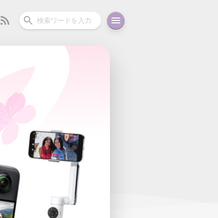
ーディオ
充電関連
その他
oid
コラム
ガイド