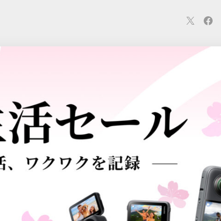
連
カメラ
ウェアラブル
スマートホーム
車・バイク
オ
ションカメラ
カメラ
回線
iPhone
iPad
Mac
Andr