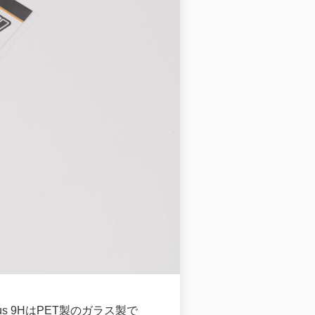
us 9HはPET製のガラス製で