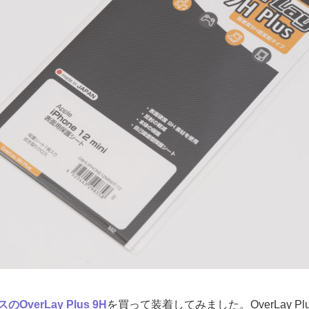
OverLay Plus 9H
を買って装着してみました。OverLay Pl