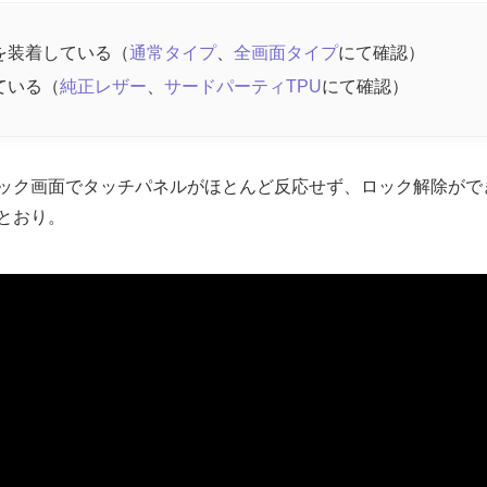
を装着している（
通常タイプ
、
全画面タイプ
にて確認）
ている（
純正レザー
、
サードパーティTPU
にて確認）
ック画面でタッチパネルがほとんど反応せず、ロック解除がで
とおり。