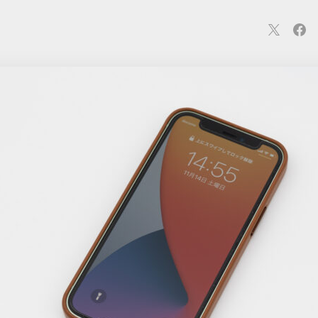
連
カメラ
ウェアラブル
スマートホーム
車・バイク
オ
ションカメラ
カメラ
回線
iPhone
iPad
Mac
Andr