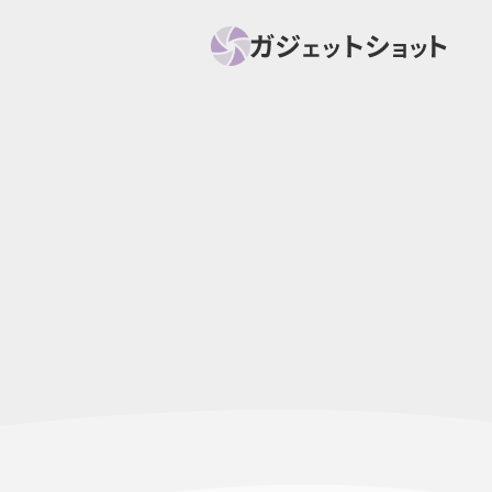
すべて
スマホ
PC関
セール情報
スマートホーム
アク
ニュース
オーディオ
周辺機器