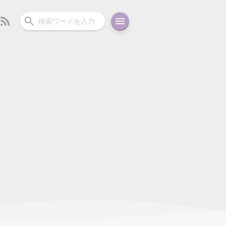
ーディオ
充電関連
その他
oid
コラム
ガイド