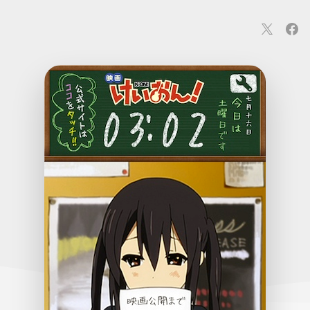
連
カメラ
ウェアラブル
スマートホーム
車・バイク
オ
ションカメラ
カメラ
回線
iPhone
iPad
Mac
Andr