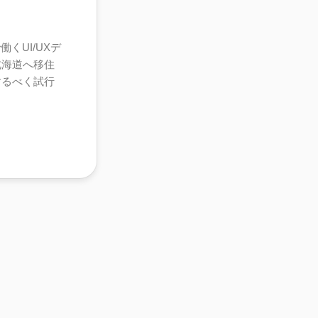
くUI/UXデ
北海道へ移住
するべく試行