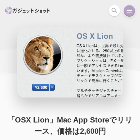
すべて
スマホ
PC関連
カメラ
ウェアラ
セール情報
スマートホーム
アクションカメラ
カメラ
回線
iPhone
iPad
Mac
Android
コラム
ガイド
ニュース
オーディオ
周辺機器
「OSX Lion」Mac App Storeでリリ
ース、価格は2,600円