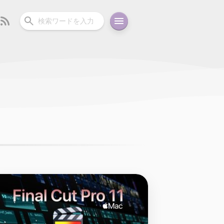
ーディオ
充電関連
その他
oid
コラム
ガイド