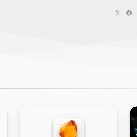
連
カメラ
ウェアラブル
スマートホーム
車・バイク
オ
ションカメラ
カメラ
回線
iPhone
iPad
Mac
Andr