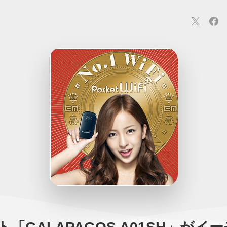
連
カメラ
ウェアラブル
スマートホーム
車・バイク
オ
ションカメラ
カメラ
回線
iPhone
iPad
Mac
Andr