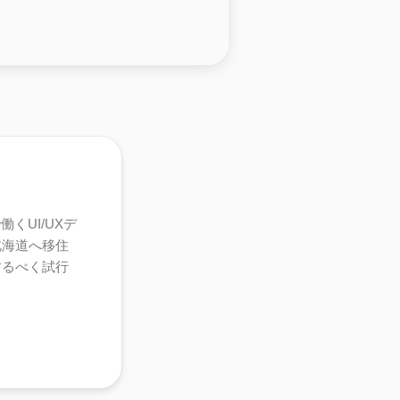
くUI/UXデ
北海道へ移住
するべく試行