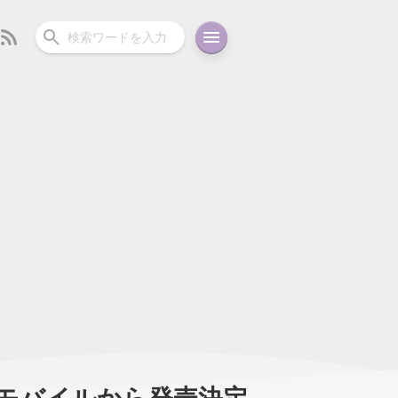
ーディオ
充電関連
その他
oid
コラム
ガイド