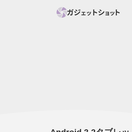
すべて
スマホ
PC関
セール情報
スマートホーム
アク
ニュース
オーディオ
周辺機器