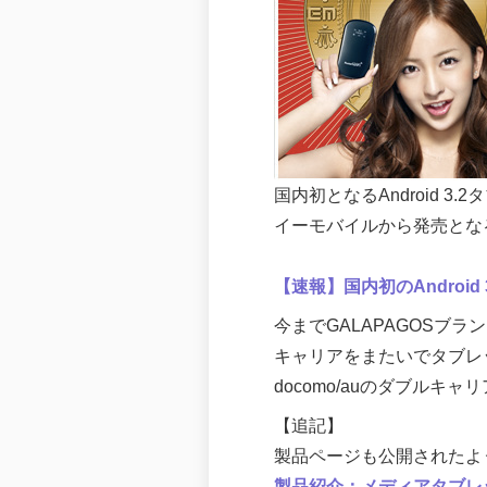
国内初となるAndroid 3.
イーモバイルから発売とな
【速報】国内初のAndroid 
今までGALAPAGOSブ
キャリアをまたいでタブレ
docomo/auのダブルキャ
【追記】
製品ページも公開されたよ
製品紹介：メディアタブレッ