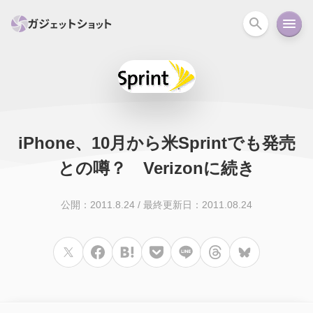
すべて
スマホ
PC関連
カメラ
ウェアラ
iPhone、10月から米Sprintでも発売
セール情報
スマートホーム
アクションカメラ
カメラ
との噂？ Verizonに続き
回線
iPhone
iPad
Mac
Android
コラム
公開：2011.8.24
/
最終更新日：2011.08.24
ガイド
ニュース
オーディオ
周辺機器