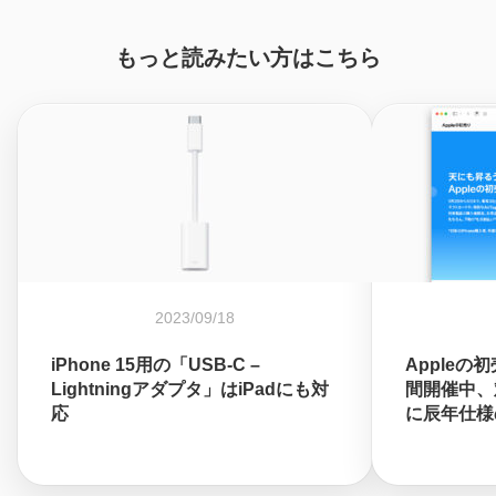
もっと読みたい方はこちら
2023/09/18
iPhone 15用の「USB-C –
Appleの
Lightningアダプタ」はiPadにも対
間開催中、対
応
に辰年仕様の