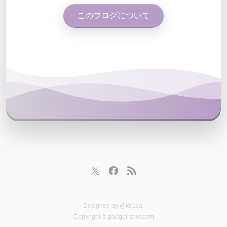
このブログについて
Designed by
@kir1ca
.
Copyright © gadget-shot.com