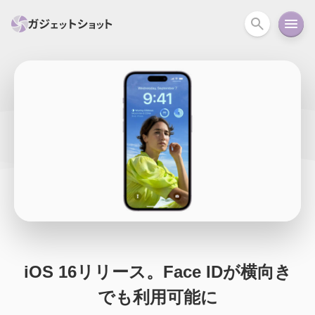
すべて
スマホ
PC関連
カメラ
ウェアラ
セール情報
スマートホーム
アクションカメラ
カメラ
回線
iPhone
iPad
Mac
Android
コラム
ガイド
ニュース
オーディオ
周辺機器
iOS 16リリース。Face IDが横向き
でも利用可能に