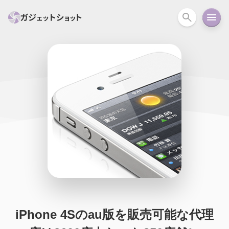
すべて
スマホ
PC関連
カメラ
ウェアラ
セール情報
スマートホーム
アクションカメラ
カメラ
回線
iPhone
iPad
Mac
Android
コラム
ガイド
ニュース
オーディオ
周辺機器
iPhone 4Sのau版を販売可能な代理