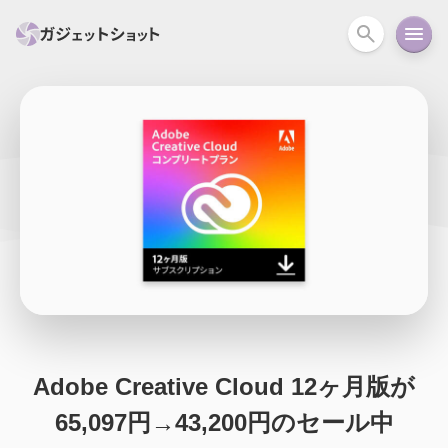
すべて
スマホ
PC関連
カメラ
ウェアラ
セール情報
スマートホーム
アクションカメラ
カメラ
回線
iPhone
iPad
Mac
Android
コラム
ガイド
ニュース
オーディオ
周辺機器
Adobe Creative Cloud 12ヶ月版が
65,097円→43,200円のセール中