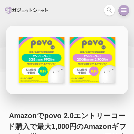
すべて
スマホ
PC関連
カメラ
ウェアラ
セール情報
スマートホーム
アクションカメラ
カメラ
回線
iPhone
iPad
Mac
Android
コラム
ガイド
ニュース
オーディオ
周辺機器
Amazonでpovo 2.0エントリーコー
ド購入で最大1,000円のAmazonギフ