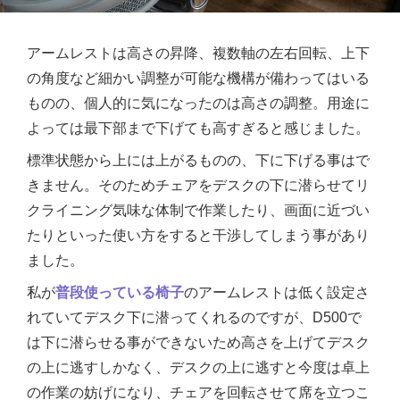
アームレストは高さの昇降、複数軸の左右回転、上下
の角度など細かい調整が可能な機構が備わってはいる
ものの、個人的に気になったのは高さの調整。用途に
よっては最下部まで下げても高すぎると感じました。
標準状態から上には上がるものの、下に下げる事はで
きません。そのためチェアをデスクの下に潜らせてリ
クライニング気味な体制で作業したり、画面に近づい
たりといった使い方をすると干渉してしまう事があり
ました。
私が
普段使っている椅子
のアームレストは低く設定さ
れていてデスク下に潜ってくれるのですが、D500で
は下に潜らせる事ができないため高さを上げてデスク
の上に逃すしかなく、デスクの上に逃すと今度は卓上
の作業の妨げになり、チェアを回転させて席を立つこ