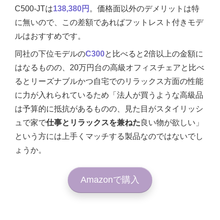
C500-JTは
138,380円
。価格面以外のデメリットは特
に無いので、この差額であればフットレスト付きモデ
ルはおすすめです。
同社の下位モデルの
C300
と比べると2倍以上の金額に
はなるものの、20万円台の高級オフィスチェアと比べ
るとリーズナブルかつ自宅でのリラックス方面の性能
に力が入れられているため「法人が買うような高級品
は予算的に抵抗があるものの、見た目がスタイリッシ
ュで家で
仕事とリラックスを兼ねた
良い物が欲しい」
という方には上手くマッチする製品なのではないでし
ょうか。
Amazonで購入