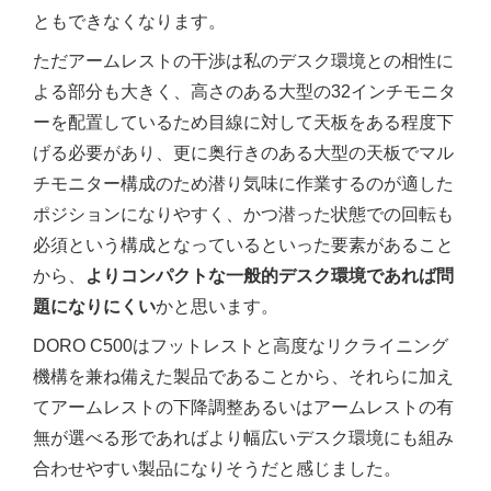
ともできなくなります。
ただアームレストの干渉は私のデスク環境との相性に
よる部分も大きく、高さのある大型の32インチモニタ
ーを配置しているため目線に対して天板をある程度下
げる必要があり、更に奥行きのある大型の天板でマル
チモニター構成のため潜り気味に作業するのが適した
ポジションになりやすく、かつ潜った状態での回転も
必須という構成となっているといった要素があること
から、
よりコンパクトな一般的デスク環境であれば問
題になりにくい
かと思います。
DORO C500はフットレストと高度なリクライニング
機構を兼ね備えた製品であることから、それらに加え
てアームレストの下降調整あるいはアームレストの有
無が選べる形であればより幅広いデスク環境にも組み
合わせやすい製品になりそうだと感じました。