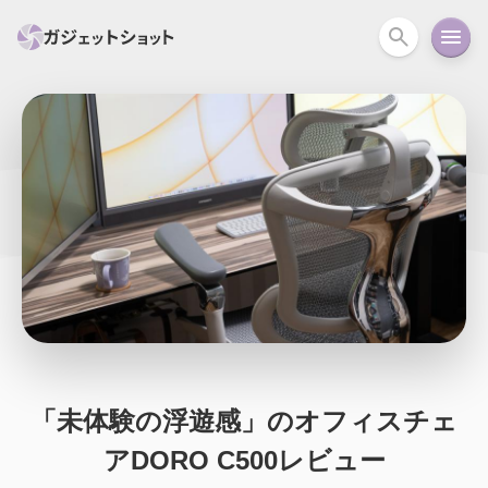
すべて
スマホ
PC関連
カメラ
ウェアラ
セール情報
スマートホーム
アクションカメラ
カメラ
回線
iPhone
iPad
Mac
Android
コラム
ガイド
ニュース
オーディオ
周辺機器
「未体験の浮遊感」のオフィスチェ
アDORO C500レビュー