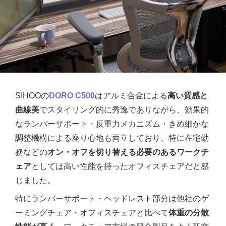
SIHOOの
DORO C500
はアルミ合金による
高い質感と
曲線美
でスタイリング的に秀逸でありながら、効果的
なランバーサポート・反重力メカニズム・きめ細かな
調整機構による座り心地も両立しており、特に在宅勤
務などの
オン・オフを切り替える必要のあるワークチ
ェア
としては高い性能を持ったオフィスチェアだと感
じました。
特にランバーサポート・ヘッドレスト部分は他社のゲ
ーミングチェア・オフィスチェアと比べて
体重の分散