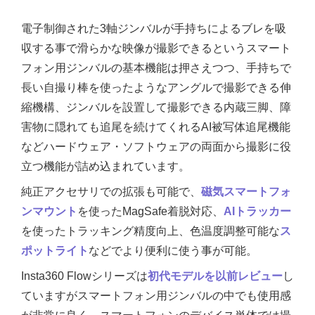
電子制御された3軸ジンバルが手持ちによるブレを吸
収する事で滑らかな映像が撮影できるというスマート
フォン用ジンバルの基本機能は押さえつつ、手持ちで
長い自撮り棒を使ったようなアングルで撮影できる伸
縮機構、ジンバルを設置して撮影できる内蔵三脚、障
害物に隠れても追尾を続けてくれるAI被写体追尾機能
などハードウェア・ソフトウェアの両面から撮影に役
立つ機能が詰め込まれています。
純正アクセサリでの拡張も可能で、
磁気スマートフォ
ンマウント
を使ったMagSafe着脱対応、
AIトラッカー
を使ったトラッキング精度向上、色温度調整可能な
ス
ポットライト
などでより便利に使う事が可能。
Insta360 Flowシリーズは
初代モデルを以前レビュー
し
ていますがスマートフォン用ジンバルの中でも使用感