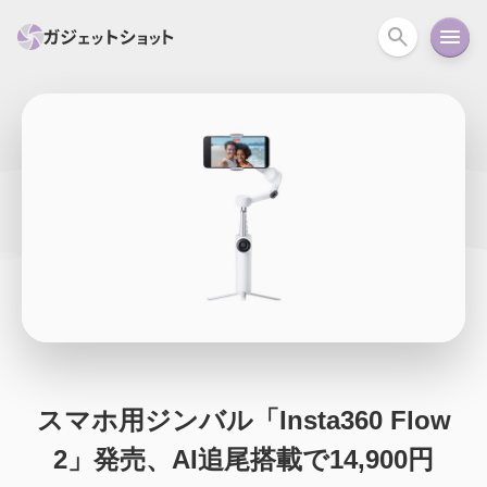
すべて
スマホ
PC関連
カメラ
ウェアラ
セール情報
スマートホーム
アクションカメラ
カメラ
回線
iPhone
iPad
Mac
Android
コラム
ガイド
ニュース
オーディオ
周辺機器
スマホ用ジンバル「Insta360 Flow
2」発売、AI追尾搭載で14,900円