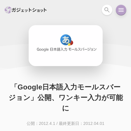
すべて
スマホ
PC関連
カメラ
ウェアラ
セール情報
スマートホーム
アクションカメラ
カメラ
回線
iPhone
iPad
Mac
Android
コラム
「Google日本語入力モールスバー
ガイド
ニュース
オーディオ
周辺機器
ジョン」公開、ワンキー入力が可能
に
公開：2012.4.1
/
最終更新日：2012.04.01