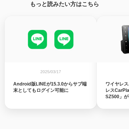
もっと読みたい方はこちら
2025/03/17
Android版LINEが15.3.0からサブ端
ワイヤレスAn
末としてもログイン可能に
レスCarP
SZ500」