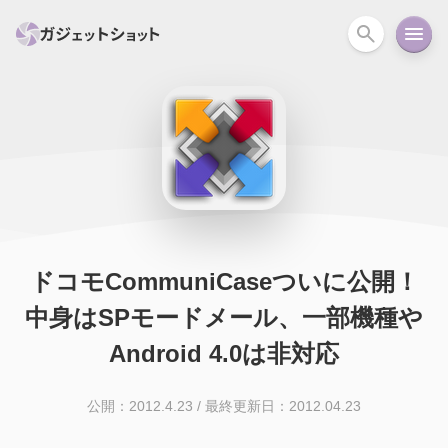
すべて
スマホ
PC関連
カメラ
ウェアラ
セール情報
スマートホーム
アクションカメラ
カメラ
回線
iPhone
iPad
Mac
Android
コラム
ドコモCommuniCaseついに公開！
ガイド
ニュース
オーディオ
周辺機器
中身はSPモードメール、一部機種や
Android 4.0は非対応
公開：2012.4.23
/
最終更新日：2012.04.23