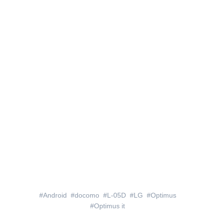
Android
docomo
L-05D
LG
Optimus
Optimus it