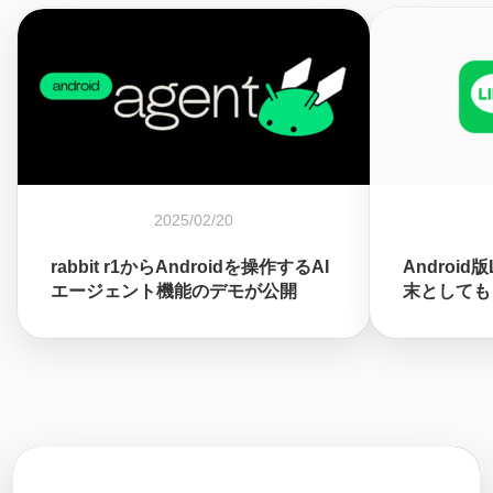
2025/02/20
rabbit r1からAndroidを操作するAI
Android
エージェント機能のデモが公開
末としても