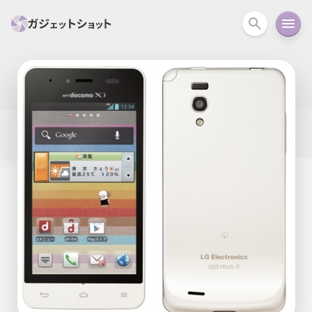
すべて
スマホ
PC関連
カメラ
ウェアラ
セール情報
スマートホーム
アクションカメラ
カメラ
回線
iPhone
iPad
Mac
Android
コラム
ガイド
ニュース
オーディオ
周辺機器