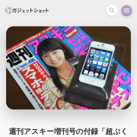
すべて
スマホ
PC関連
カメラ
ウェアラ
セール情報
スマートホーム
アクションカメラ
カメラ
回線
iPhone
iPad
Mac
Android
コラム
ガイド
ニュース
オーディオ
周辺機器
週刊アスキー増刊号の付録「超ぷく