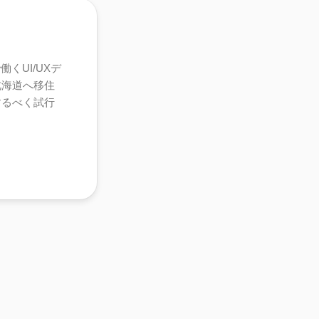
くUI/UXデ
北海道へ移住
するべく試行