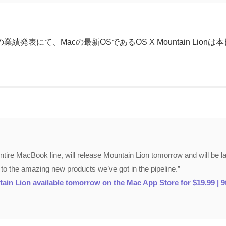
の業績発表にて、Macの最新OSであるOS X Mountain Lion
ntire MacBook line, will release Mountain Lion tomorrow and will be l
d to the amazing new products we’ve got in the pipeline.”
in Lion available tomorrow on the Mac App Store for $19.99 | 9t