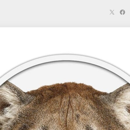
連
カメラ
ウェアラブル
スマートホーム
車・バイク
オ
ションカメラ
カメラ
回線
iPhone
iPad
Mac
Andr