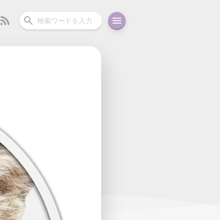
ーディオ
充電関連
その他
oid
コラム
ガイド