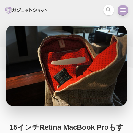
すべて
スマホ
PC関連
カメラ
ウェアラ
セール情報
スマートホーム
アクションカメラ
カメラ
回線
iPhone
iPad
Mac
Android
コラム
ガイド
ニュース
オーディオ
周辺機器
15インチRetina MacBook Proもす