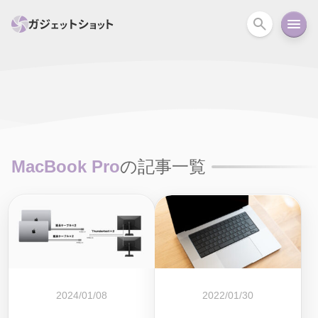
すべて
スマホ
PC関連
カメラ
ウェアラ
セール情報
スマートホーム
アクションカメラ
カメラ
MacBook Pro
の記事一覧
回線
iPhone
iPad
Mac
Android
コラム
ガイド
ニュース
オーディオ
周辺機器
2024/01/08
2022/01/30