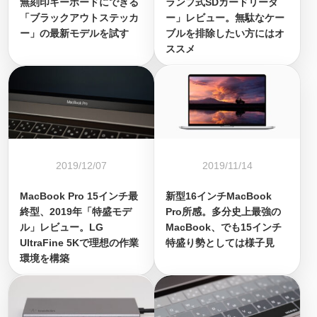
無刻印キーボードにできる
ランプ式SDカードリーダ
「ブラックアウトステッカ
ー」レビュー。無駄なケー
ー」の最新モデルを試す
ブルを排除したい方にはオ
ススメ
2019/12/07
2019/11/14
MacBook Pro 15インチ最
新型16インチMacBook
終型、2019年「特盛モデ
Pro所感。多分史上最強の
ル」レビュー。LG
MacBook、でも15インチ
UltraFine 5Kで理想の作業
特盛り勢としては様子見
環境を構築