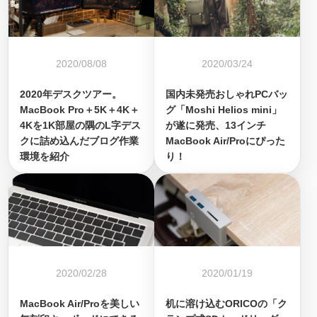
2020/08/08
2020/03/24
2020年デスクツアー。
国内未発売おしゃれPCバッ
MacBook Pro＋5K＋4K＋
グ「Moshi Helios mini」
4Kを1K部屋の隅のL字デス
が遂に発売、13インチ
クに詰め込んだブログ作業
MacBook Air/Proにぴった
環境を紹介
り！
2020/02/28
2020/01/19
MacBook Air/Proを美しい
机に溶け込むORICOの「ク