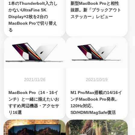
1本のThunderbolt入力し
新型MacBook Proと相性
かないUltraFine 5K
抜群。新「ブラックアウト
Display×2枚を2台の
ステッカー」レビュー
MacBook Proで切り替え
る
2021/11/26
2021/10/19
MacBook Pro（14・16イ
M1 Pro/Max搭載の14/16イ
ンチ）と一緒に揃えたいお
ンチMacBook Pro発表。
すすめ周辺機器・アクセサ
120Hz対応、
リ16選
SD/HDMI/MagSafe復活