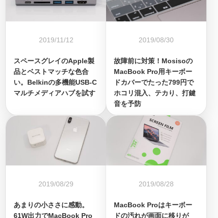
2019/11/12
2019/08/30
スペースグレイのApple製
故障前に対策！Mosisoの
品とベストマッチな色合
MacBook Pro用キーボー
い。Belkinの多機能USB-C
ドカバーでたった799円で
マルチメディアハブを試す
ホコリ混入、テカり、打鍵
音を予防
2019/08/29
2019/08/28
あまりの小ささに感動。
MacBook Proはキーボー
61W出力でMacBook Pro
ドの汚れが画面に移りが