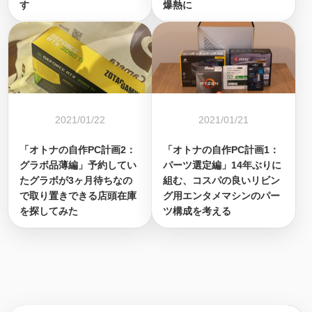
す
爆熱に
2021/01/22
2021/01/21
「オトナの自作PC計画2：
「オトナの自作PC計画1：
グラボ品薄編」予約してい
パーツ選定編」14年ぶりに
たグラボが3ヶ月待ちなの
組む、コスパの良いリビン
で取り置きできる店頭在庫
グ用エンタメマシンのパー
を探してみた
ツ構成を考える