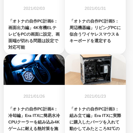
2021/02/03
2021/01/31
「オトナの自作PC計画6：
「オトナの自作PC計画5：
画面出力編」4K有機ELテ
周辺機器編」リビングPCに
レビをPCの画面に設定、画
似合うワイヤレスマウス＆
面端が切れる問題は設定で
キーボードを選定する
対応可能
2021/01/26
2021/01/23
「オトナの自作PC計画4：
「オトナの自作PC計画3：
冷却編」Era ITXに簡易水冷
組み立て編」Era ITXに実際
CPUクーラーを組み込み4K
に購入したパーツを入れて
ゲームに耐える熱対策を施
動かしてみたところ92℃の