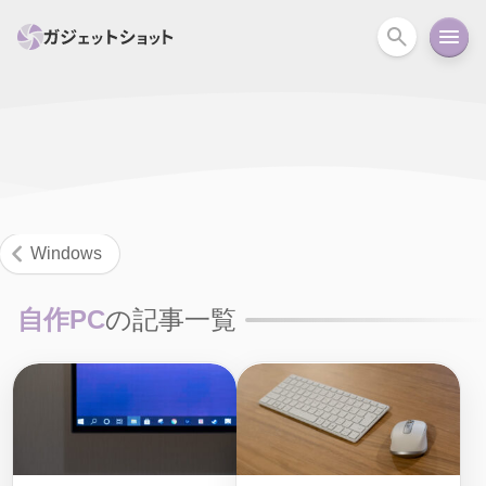
すべて
スマホ
PC関連
カメラ
ウェアラ
セール情報
スマートホーム
アクションカメラ
カメラ
Windows
回線
iPhone
iPad
Mac
Android
コラム
自作PC
の記事一覧
ガイド
ニュース
オーディオ
周辺機器