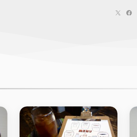
連
カメラ
ウェアラブル
スマートホーム
車・バイク
オ
ションカメラ
カメラ
回線
iPhone
iPad
Mac
Andr