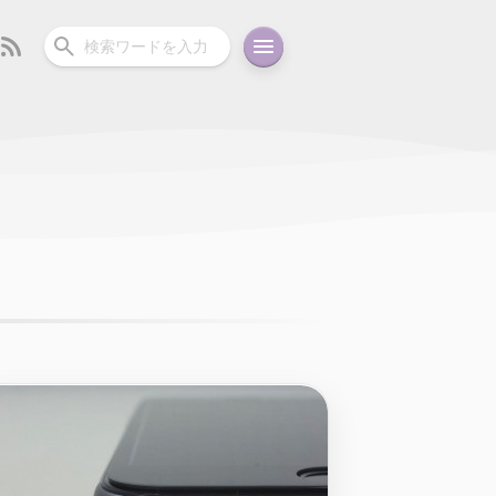
ーディオ
充電関連
その他
oid
コラム
ガイド