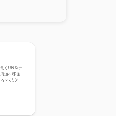
くUI/UXデ
北海道へ移住
するべく試行