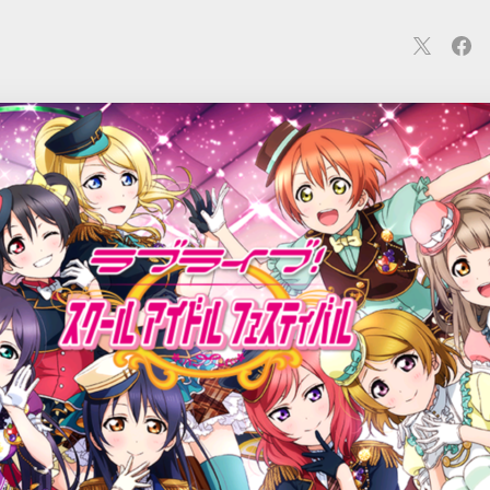
連
カメラ
ウェアラブル
スマートホーム
車・バイク
オ
ションカメラ
カメラ
回線
iPhone
iPad
Mac
Andr