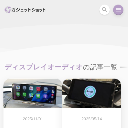
すべて
スマホ
PC関連
カメラ
ウェアラ
セール情報
スマートホーム
アクションカメラ
カメラ
ディスプレイオーディオ
の記事一覧
回線
iPhone
iPad
Mac
Android
コラム
ガイド
ニュース
オーディオ
周辺機器
2025/11/01
2025/05/14