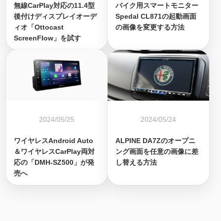
無線CarPlay対応の11.4型
バイク用スマートモニター
後付けディスプレイオーデ
Spedal CL871の起動画面
ィオ「Ottocast
の画像を変更する方法
ScreenFlow」を試す
2024/05/25
2024/05/24
ワイヤレスAndroid Auto
ALPINE DA7Zのオープニ
＆ワイヤレスCarPlay両対
ング画面を任意の画像に差
応の「DMH-SZ500」が発
し替える方法
売へ