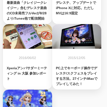
最新楽曲「クレイジークレ
デレステ、アップデートで
イジー」含むデレステ楽曲
iPhone Xに対応。ただし
のCD未発売フルVerが8/28
MVは16:9固定
よりiTunes他で配信開始
2016/06/02
2015/12/05
Xperiaアンバサダーミーテ
PC上でキーボード操作でデ
ィング in 大阪 参加レポー
レステ/スクフェスをプレイ
ト
する方法。27インチiMacで
プレイしてみた！