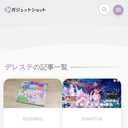
すべて
スマホ
PC関連
カメラ
ウェアラ
セール情報
スマートホーム
アクションカメラ
カメラ
デレステ
の記事一覧
回線
iPhone
iPad
Mac
Android
コラム
ガイド
ニュース
オーディオ
周辺機器
2018/08/21
2018/07/18