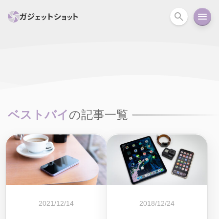
すべて
スマホ
PC関連
カメラ
ウェアラ
セール情報
スマートホーム
アクションカメラ
カメラ
ベストバイ
の記事一覧
回線
iPhone
iPad
Mac
Android
コラム
ガイド
ニュース
オーディオ
周辺機器
2021/12/14
2018/12/24