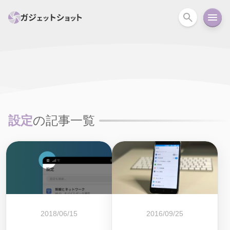
すべて
スマホ
PC関連
カメラ
ウェアラ
セール情報
スマートホーム
アクションカメラ
カメラ
設定
の記事一覧
回線
iPhone
iPad
Mac
Android
コラム
ガイド
ニュース
オーディオ
周辺機器
2018/06/15
2016/09/25