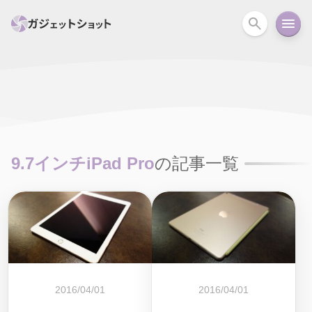
すべて
スマホ
PC関連
カメラ
ウェアラ
セール情報
スマートホーム
アクションカメラ
カメラ
9.7インチiPad Pro
の記事一覧
回線
iPhone
iPad
Mac
Android
コラム
ガイド
ニュース
オーディオ
周辺機器
2016/04/01
2016/04/01