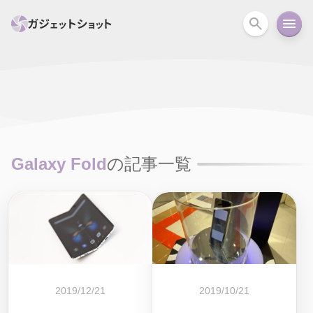
すべて
スマホ
PC関連
カメラ
ウェアラ
セール情報
スマートホーム
アクションカメラ
カメラ
Galaxy Fold
の記事一覧
回線
iPhone
iPad
Mac
Android
コラム
ガイド
ニュース
オーディオ
周辺機器
2019/12/21
2019/10/21