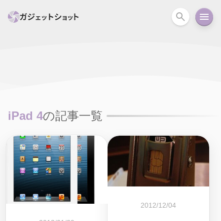
すべて
スマホ
PC関連
カメラ
ウェアラ
セール情報
スマートホーム
アクションカメラ
カメラ
iPad 4
の記事一覧
回線
iPhone
iPad
Mac
Android
コラム
ガイド
ニュース
オーディオ
周辺機器
2012/12/04