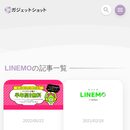
すべて
スマホ
PC関連
カメラ
ウェアラ
セール情報
スマートホーム
アクションカメラ
カメラ
LINEMO
の記事一覧
回線
iPhone
iPad
Mac
Android
コラム
ガイド
ニュース
オーディオ
周辺機器
2022/05/22
2021/02/18