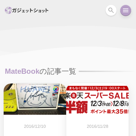
すべて
スマホ
PC関連
カメラ
ウェアラ
セール情報
スマートホーム
アクションカメラ
カメラ
MateBook
の記事一覧
回線
iPhone
iPad
Mac
Android
コラム
ガイド
ニュース
オーディオ
周辺機器
2016/12/10
2016/11/28