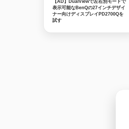
【AD】DualViewで左右別モードで
表示可能なBenQの27インチデザイ
ナー向けディスプレイPD2700Qを
試す