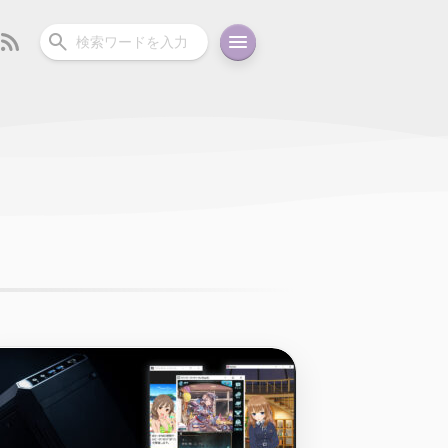
ーディオ
充電関連
その他
oid
コラム
ガイド