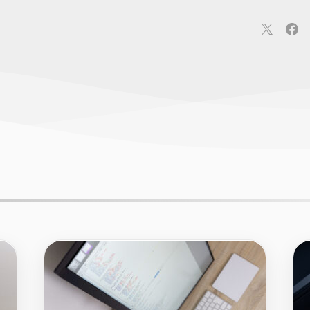
連
カメラ
ウェアラブル
スマートホーム
車・バイク
オ
ションカメラ
カメラ
回線
iPhone
iPad
Mac
Andr