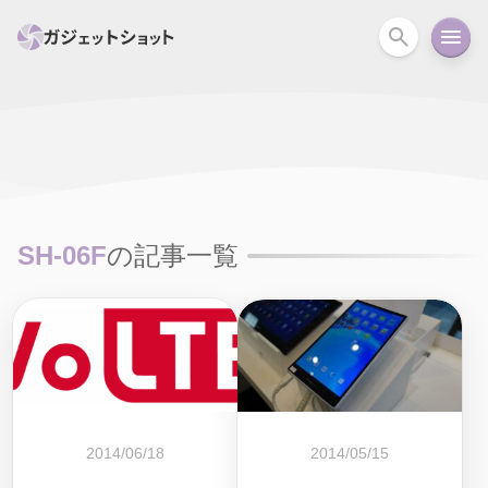
すべて
スマホ
PC関連
カメラ
ウェアラ
セール情報
スマートホーム
アクションカメラ
カメラ
SH-06F
の記事一覧
回線
iPhone
iPad
Mac
Android
コラム
ガイド
ニュース
オーディオ
周辺機器
2014/06/18
2014/05/15