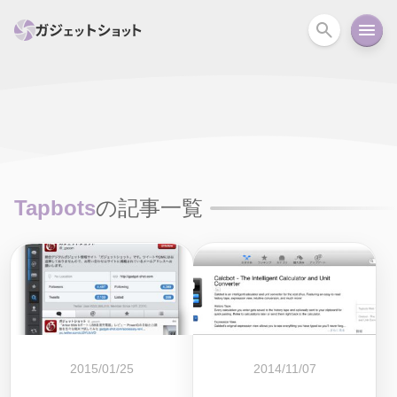
すべて
スマホ
PC関連
カメラ
ウェアラ
セール情報
スマートホーム
アクションカメラ
カメラ
Tapbots
の記事一覧
回線
iPhone
iPad
Mac
Android
コラム
ガイド
ニュース
オーディオ
周辺機器
2015/01/25
2014/11/07