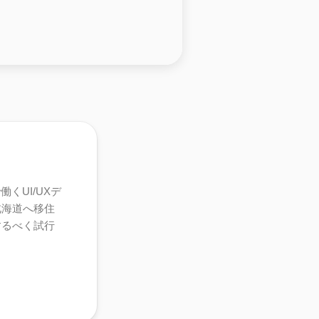
くUI/UXデ
北海道へ移住
するべく試行