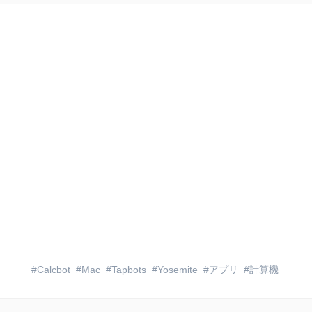
Calcbot
Mac
Tapbots
Yosemite
アプリ
計算機