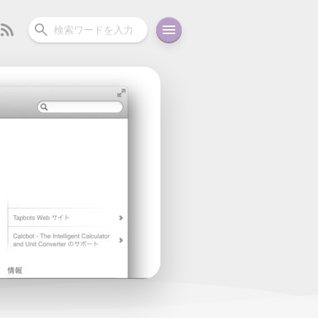
ーディオ
充電関連
その他
oid
コラム
ガイド