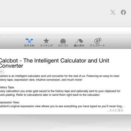
連
カメラ
ウェアラブル
スマートホーム
車・バイク
オ
ションカメラ
カメラ
回線
iPhone
iPad
Mac
Andr