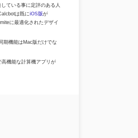
開発している事に定評のある人
lcbotは既に
iOS版
が
emiteに最適化されたデザイ
同期機能はMac版だけでな
で高機能な計算機アプリが