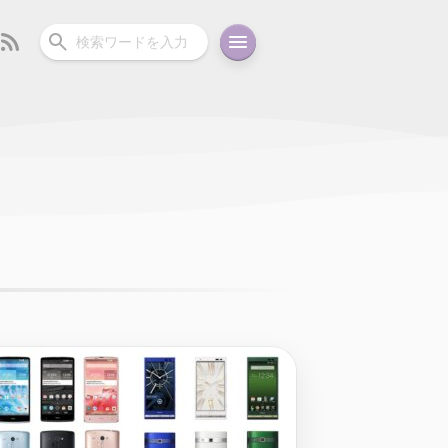
ーディオ
充電関連
その他
oid
コラム
ガイド