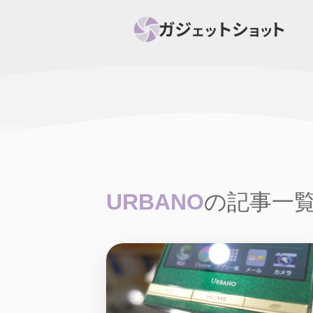
すべて
スマホ
PC関
セール情報
スマートホーム
アク
ニュース
オーディオ
周辺機器
URBANO
の記事一