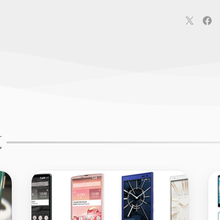
連
カメラ
ウェアラブル
スマートホーム
車・バイク
オ
ションカメラ
カメラ
回線
iPhone
iPad
Mac
Andr
覧