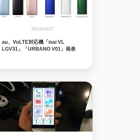
2014/10/27
au、VoLTE対応機「isai VL
LGV31」「URBANO V01」発表