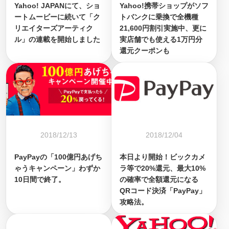
Yahoo! JAPANにて、ショ
Yahoo!携帯ショップがソフ
ートムービーに続いて「ク
トバンクに乗換で全機種
リエイターズアーティク
21,600円割引実施中、更に
ル」の連載を開始しました
実店舗でも使える1万円分
還元クーポンも
2018/12/13
2018/12/04
PayPayの「100億円あげち
本日より開始！ビックカメ
ゃうキャンペーン」わずか
ラ等で20%還元、最大10%
10日間で終了。
の確率で全額還元になる
QRコード決済「PayPay」
攻略法。