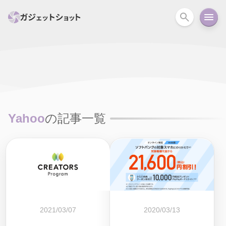
すべて
スマホ
PC関連
カメラ
ウェアラ
セール情報
スマートホーム
アクションカメラ
カメラ
Yahoo
の記事一覧
回線
iPhone
iPad
Mac
Android
コラム
ガイド
ニュース
オーディオ
周辺機器
2021/03/07
2020/03/13