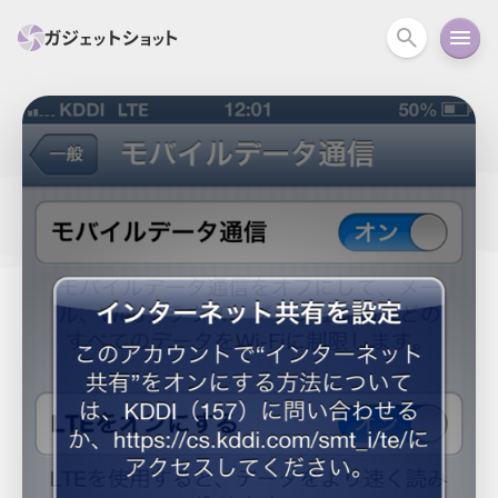
すべて
スマホ
PC関連
カメラ
ウェアラ
セール情報
スマートホーム
アクションカメラ
カメラ
回線
iPhone
iPad
Mac
Android
コラム
ガイド
ニュース
オーディオ
周辺機器