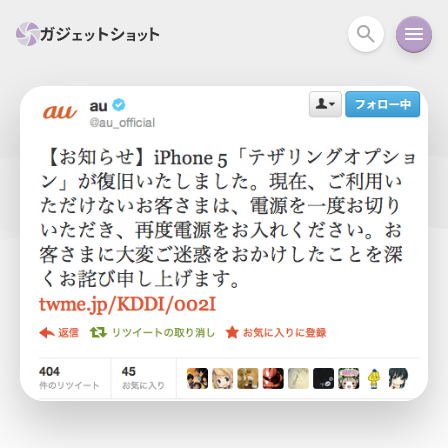
すべて
スマホ
PC関連
カメラ
ウェアラ
セール情報
スマートホーム
アクションカメラ
カメラ
回線
iPhone
iPad
Mac
Android
コラム
ガイド
ニュース
オーディオ
周辺機器